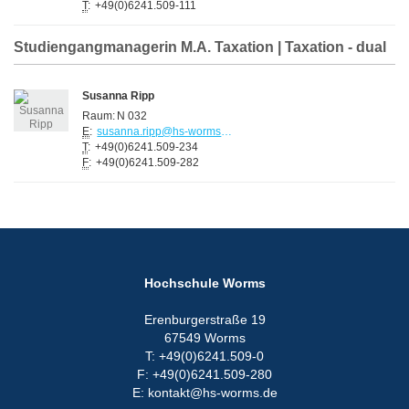
T
:
+49(0)6241.509-111
Studiengangmanagerin M.A. Taxation | Taxation - dual
Susanna Ripp
Raum:
N 032
E
:
susanna.ripp@hs-worms.de
T
:
+49(0)6241.509-234
F
:
+49(0)6241.509-282
Hochschule Worms
Erenburgerstraße 19
67549 Worms
T: +49(0)6241.509-0
F: +49(0)6241.509-280
E: kontakt@hs-worms.de