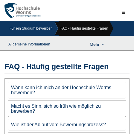
Naviga
ein-/a
Für ein Studium bewerben
FAQ - Häufig gestellte Fragen
Mehr
Allgemeine Informationen
FAQ - Häufig gestellte Fragen
Wann kann ich mich an der Hochschule Worms
bewerben?
Unsere Bewerbungsfristen finden Sie
hier
.
Macht es Sinn, sich so früh wie möglich zu
bewerben?
Ja, je eher Sie sich bewerben desto früher können wir Ihre
Wie ist der Ablauf vom Bewerbungsprozess?
Bewerbung bearbeiten, d.h. Sie können unter Umständen
zeitig einen Eintrag im Portal der Hochschule Worms sehen