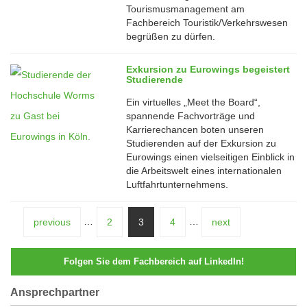
Tourismusmanagement am
08
Fachbereich Touristik/Verkehrswesen
Aug
begrüßen zu dürfen.
Exkursion zu Eurowings begeistert
Studierende
Ein virtuelles „Meet the Board“,
spannende Fachvorträge und
Karrierechancen boten unseren
Studierenden auf der Exkursion zu
05
Eurowings einen vielseitigen Einblick in
Aug
die Arbeitswelt eines internationalen
Luftfahrtunternehmens.
…
…
previous
2
3
4
next
Folgen Sie dem Fachbereich auf LinkedIn!
Ansprechpartner