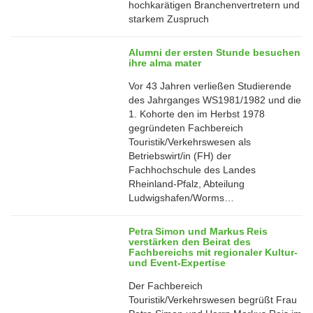
hochkarätigen Branchenvertretern und
starkem Zuspruch
01
Dec
Alumni der ersten Stunde besuchen
ihre alma mater
Vor 43 Jahren verließen Studierende
des Jahrganges WS1981/1982 und die
1. Kohorte den im Herbst 1978
gegründeten Fachbereich
21
Touristik/Verkehrswesen als
Nov
Betriebswirt/in (FH) der
Fachhochschule des Landes
Rheinland-Pfalz, Abteilung
Ludwigshafen/Worms…
Petra Simon und Markus Reis
verstärken den Beirat des
Fachbereichs mit regionaler Kultur‑
und Event‑Expertise
Der Fachbereich
Touristik/Verkehrswesen begrüßt Frau