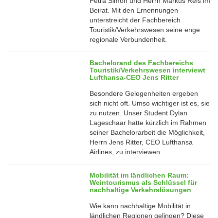
24
Petra Simon und Herrn Markus Reis im
Oct
Beirat. Mit den Ernennungen
unterstreicht der Fachbereich
Touristik/Verkehrswesen seine enge
regionale Verbundenheit.
Bachelorand des Fachbereichs
Touristik/Verkehrswesen interviewt
Lufthansa-CEO Jens Ritter
Besondere Gelegenheiten ergeben
sich nicht oft. Umso wichtiger ist es, sie
zu nutzen. Unser Student Dylan
16
Lageschaar hatte kürzlich im Rahmen
Oct
seiner Bachelorarbeit die Möglichkeit,
Herrn Jens Ritter, CEO Lufthansa
Airlines, zu interviewen.
Mobilität im ländlichen Raum:
Weintourismus als Schlüssel für
nachhaltige Verkehrslösungen
Wie kann nachhaltige Mobilität in
ländlichen Regionen gelingen? Diese