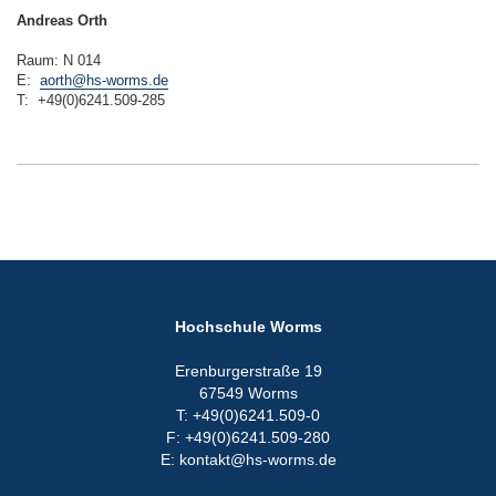
Andreas Orth
Raum: N 014
E:
aorth@hs-worms.de
T: +49(0)6241.509-285
Hochschule Worms
Erenburgerstraße 19
67549 Worms
T: +49(0)6241.509-0
F: +49(0)6241.509-280
E: kontakt@hs-worms.de