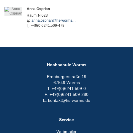
Anna Osprian
Raum:
N 023
E
:
anna.osprian@hs-worms.de
T
:
+49(0)6241.509-478
Hochschule Worms
Erenburgerstraße 19
67549 Worms
T: +49(0)6241.509-0
F: +49(0)6241.509-280
E: kontakt@hs-worms.de
Service
Webmailer