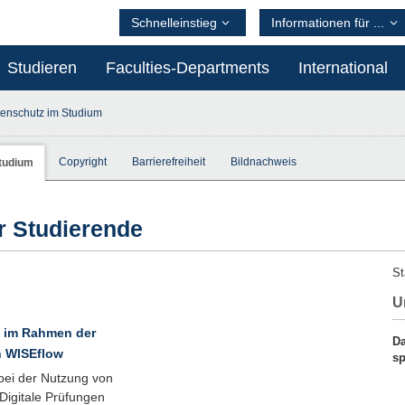
Schnelleinstieg
Informationen für ...
Studieren
Faculties-Departments
International
enschutz im Studium
Copyright
Barrierefreiheit
Bildnachweis
tudium
r Studierende
St
U
 im Rahmen der
Da
 WISEflow
sp
bei der Nutzung von
Digitale Prüfungen