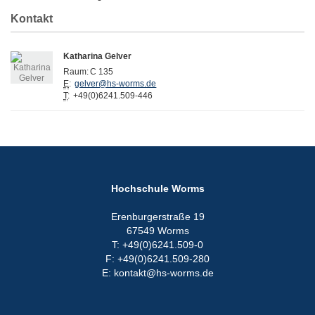
Kontakt
Katharina Gelver
Raum:
C 135
E
:
gelver@hs-worms.de
T
:
+49(0)6241.509-446
Hochschule Worms
Erenburgerstraße 19
67549 Worms
T: +49(0)6241.509-0
F: +49(0)6241.509-280
E: kontakt@hs-worms.de