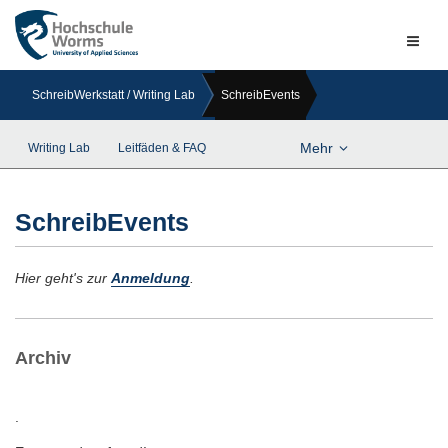
Naviga
ein-/a
SchreibWerkstatt / Writing Lab
SchreibEvents
Mehr
Writing Lab
Leitfäden & FAQ
SchreibEvents
Hier geht's zur
Anmeldung
.
Archiv
.