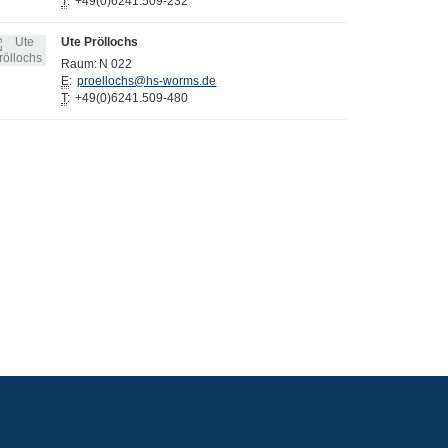
T
:
+49(0)6241.509-232
Ute Pröllochs
Raum:
N 022
E
:
proellochs@hs-worms.de
T
:
+49(0)6241.509-480