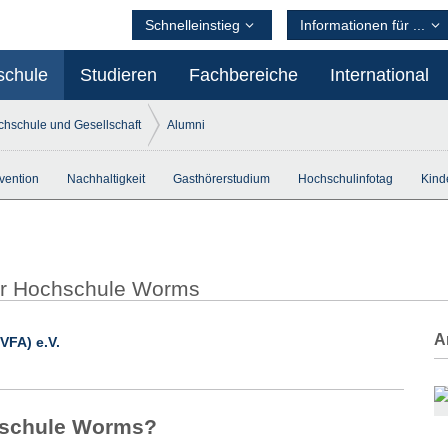
Schnelleinstieg
Informationen für ...
schule
Studieren
Fachbereiche
International
hschule und Gesellschaft
Alumni
vention
Nachhaltigkeit
Gasthörerstudium
Hochschulinfotag
Kinde
der Hochschule Worms
A
VFA) e.V.
chschule Worms?