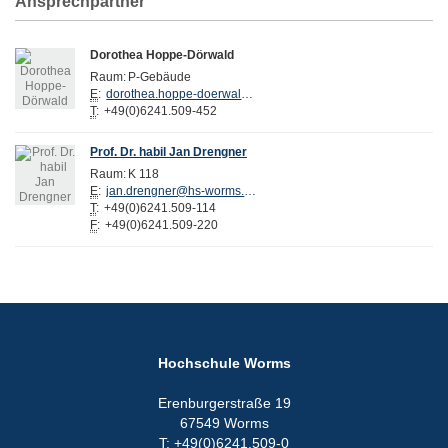
Ansprechpartner
Dorothea Hoppe-Dörwald
Raum:
P-Gebäude
E
:
dorothea.hoppe-doerwald@hs-worms.de
T
:
+49(0)6241.509-452
Prof. Dr. habil Jan Drengner
Raum:
K 118
E
:
jan.drengner@hs-worms.de
T
:
+49(0)6241.509-114
F
:
+49(0)6241.509-220
Hochschule Worms
Erenburgerstraße 19
67549 Worms
T: +49(0)6241.509-0