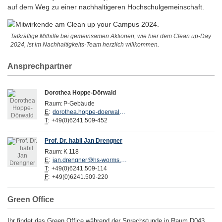
auf dem Weg zu einer nachhaltigeren Hochschulgemeinschaft.
Tatkräftige Mithilfe bei gemeinsamen Aktionen, wie hier dem Clean up-Day
2024, ist im Nachhaltigkeits-Team herzlich willkommen.
Ansprechpartner
Dorothea Hoppe-Dörwald
Raum:
P-Gebäude
E
:
dorothea.hoppe-doerwald@hs-worms.de
T
:
+49(0)6241.509-452
Prof. Dr. habil Jan Drengner
Raum:
K 118
E
:
jan.drengner@hs-worms.de
T
:
+49(0)6241.509-114
F
:
+49(0)6241.509-220
Green Office
Ihr findet das Green Office während der Sprechstunde in Raum D043