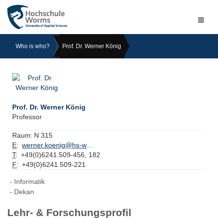
Naviga
ein-/a
Who is who?
Prof. Dr. Werner König
Prof. Dr. Werner König
Professor
Raum:
N 315
E
:
werner.koenig@hs-worms.de
T
:
+49(0)6241.509-456, 182
F
:
+49(0)6241.509-221
Informatik
Dekan
Lehr- & Forschungsprofil