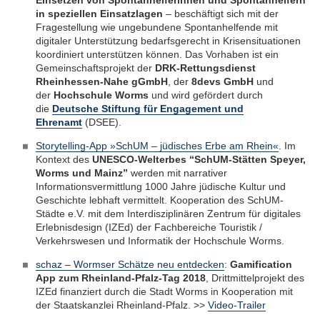
Einsetzen von Spontanhelferinnen und Spontanhelfern
in speziellen Einsatzlagen
– beschäftigt sich mit der
Fragestellung wie ungebundene Spontanhelfende mit
digitaler Unterstützung bedarfsgerecht in Krisensituationen
koordiniert unterstützen können. Das Vorhaben ist ein
Gemeinschaftsprojekt der
DRK-Rettungsdienst
Rheinhessen-Nahe gGmbH
, der
8devs GmbH
und
der
Hochschule Worms
und wird gefördert durch
die
Deutsche Stiftung für Engagement und
Ehrenamt
(DSEE).
Storytelling-App »SchUM – jüdisches Erbe am Rhein«
. Im
Kontext des
UNESCO-Welterbes “SchUM-Stätten Speyer,
Worms und Mainz”
werden mit narrativer
Informationsvermittlung 1000 Jahre jüdische Kultur und
Geschichte lebhaft vermittelt. Kooperation des SchUM-
Städte e.V. mit dem Interdisziplinären Zentrum für digitales
Erlebnisdesign (IZEd) der Fachbereiche Touristik /
Verkehrswesen und Informatik der Hochschule Worms.
schaz – Wormser Schätze neu entdecken
:
Gamification
App zum Rheinland-Pfalz-Tag 2018
, Drittmittelprojekt des
IZEd finanziert durch die Stadt Worms in Kooperation mit
der Staatskanzlei Rheinland-Pfalz. >>
Video-Trailer