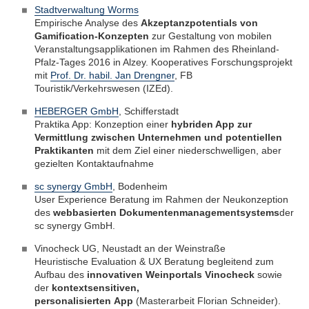
Stadtverwaltung Worms
Empirische Analyse des
Akzeptanzpotentials von
Gamification-Konzepten
zur Gestaltung von mobilen
Veranstaltungsapplikationen im Rahmen des Rheinland-
Pfalz-Tages 2016 in Alzey. Kooperatives Forschungsprojekt
mit
Prof. Dr. habil. Jan Drengner
, FB
Touristik/Verkehrswesen (IZEd).
HEBERGER GmbH
, Schifferstadt
Praktika App: Konzeption einer
hybriden App zur
Vermittlung zwischen Unternehmen und potentiellen
Praktikanten
mit dem Ziel einer niederschwelligen, aber
gezielten Kontaktaufnahme
sc synergy GmbH
, Bodenheim
User Experience Beratung im Rahmen der Neukonzeption
des
webbasierten Dokumentenmanagementsystems
der
sc synergy GmbH.
Vinocheck UG, Neustadt an der Weinstraße
Heuristische Evaluation & UX Beratung begleitend zum
Aufbau des
innovativen Weinportals Vinocheck
sowie
der
kontextsensitiven,
personalisierten App
(Masterarbeit Florian Schneider).