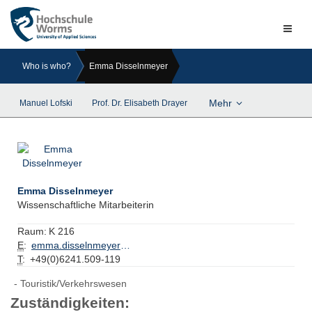
Naviga
ein-/a
Who is who?
Emma Disselnmeyer
Mehr
Manuel Lofski
Prof. Dr. Elisabeth Drayer
Emma Disselnmeyer
Wissenschaftliche Mitarbeiterin
Raum:
K 216
E
:
emma.disselnmeyer@hs-worms.de
T
:
+49(0)6241.509-119
Touristik/Verkehrswesen
Zuständigkeiten: