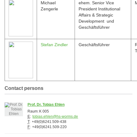
Michael
ehem. Senior Vice
Zengerle
President Institutional
Affairs & Strategic
Development und
Geschäftsführer
Stefan Zindler
Geschäftsführer
R
Contact persons
Prof. Dr. Tobias Ehlen
Raum:
K 005
E
:
tobias.ehlen@hs-worms.de
T
:
+49(0)6241.509-438
F
:
+49(0)6241.509-220