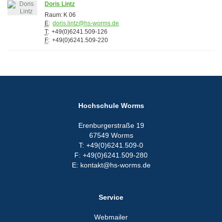
Doris Lintz
Raum:
K 06
E
:
doris.lintz@hs-worms.de
T
:
+49(0)6241.509-126
F
:
+49(0)6241.509-220
Hochschule Worms
Erenburgerstraße 19
67549 Worms
T: +49(0)6241.509-0
F: +49(0)6241.509-280
E: kontakt@hs-worms.de
Service
Webmailer