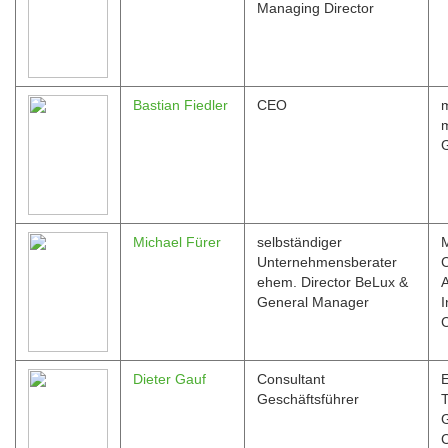
Managing Director
Bastian Fiedler
CEO
Michael Fürer
selbständiger
M
Unternehmensberater
C
ehem. Director BeLux &
A
General Manager
I
Dieter Gauf
Consultant
Geschäftsführer
T
C