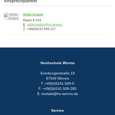
Ansprechpartner
Ulrike Kratzin
Raum:
K 019
E
:
ulrike.kratzin@hs-worms.de
T
:
+49(0)6241.509-127
Hochschule Worms
Erenburgerstraße 19
67549 Worms
T: +49(0)6241.509-0
F: +49(0)6241.509-280
E: kontakt@hs-worms.de
Service