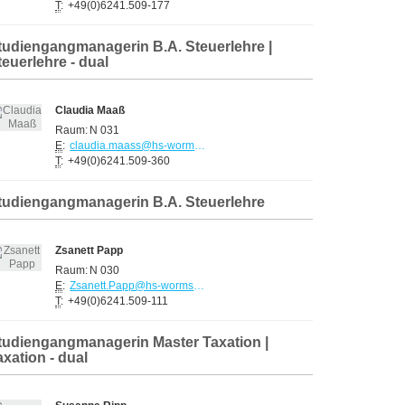
T
:
+49(0)6241.509-177
tudiengangmanagerin B.A. Steuerlehre |
teuerlehre - dual
Claudia Maaß
Raum:
N 031
E
:
claudia.maass@hs-worms.de
T
:
+49(0)6241.509-360
tudiengangmanagerin B.A. Steuerlehre
Zsanett Papp
Raum:
N 030
E
:
Zsanett.Papp@hs-worms.de
T
:
+49(0)6241.509-111
tudiengangmanagerin Master Taxation |
axation - dual