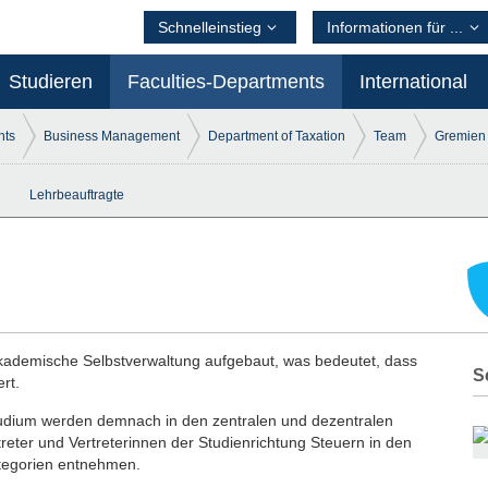
Schnelleinstieg
Informationen für ...
Studieren
Faculties-Departments
International
nts
Business Management
Department of Taxation
Team
Gremien
Lehrbeauftragte
kademische Selbstverwaltung aufgebaut, was bedeutet, dass
S
rt.
udium werden demnach in den zentralen und dezentralen
treter und Vertreterinnen der Studienrichtung Steuern in den
tegorien entnehmen.