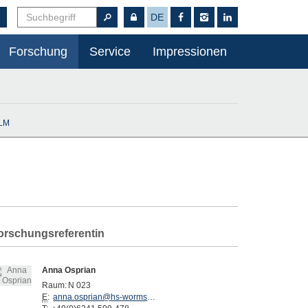
DE
Forschung
Service
Impressionen
LM
orschungsreferentin
Anna Osprian
Raum:
N 023
E
:
anna.osprian@hs-worms.de