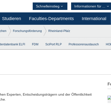
Schnelleinstieg
Informationen für ...
Studieren
Faculties-Departments
International
schen
Forschungsförderung
Rheinland-Pfalz
derdatenbank ELFI
FDM
SciPort RLP
Professorenaustausch
HO
F
en Experten, Entscheidungsträgern und der Öffentlichkeit
che.