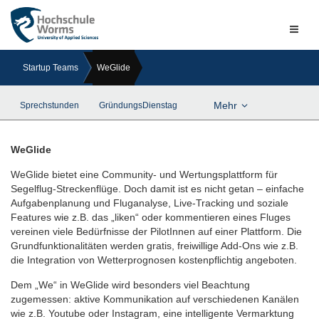
Naviga
ein-/a
Startup Teams
WeGlide
Mehr
Sprechstunden
GründungsDienstag
WeGlide
WeGlide bietet eine Community- und Wertungsplattform für
Segelflug-Streckenflüge. Doch damit ist es nicht getan – einfache
Aufgabenplanung und Fluganalyse, Live-Tracking und soziale
Features wie z.B. das „liken“ oder kommentieren eines Fluges
vereinen viele Bedürfnisse der PilotInnen auf einer Plattform. Die
Grundfunktionalitäten werden gratis, freiwillige Add-Ons wie z.B.
die Integration von Wetterprognosen kostenpflichtig angeboten.
Dem „We“ in WeGlide wird besonders viel Beachtung
zugemessen: aktive Kommunikation auf verschiedenen Kanälen
wie z.B. Youtube oder Instagram, eine intelligente Vermarktung