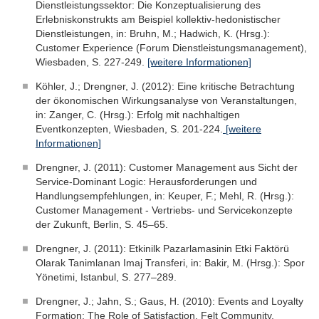
Dienstleistungssektor: Die Konzeptualisierung des
Erlebniskonstrukts am Beispiel kollektiv-hedonistischer
Dienstleistungen, in: Bruhn, M.; Hadwich, K. (Hrsg.):
Customer Experience (Forum Dienstleistungsmanagement),
Wiesbaden, S. 227-249.
[weitere Informationen]
Köhler, J.; Drengner, J. (2012): Eine kritische Betrachtung
der ökonomischen Wirkungsanalyse von Veranstaltungen,
in: Zanger, C. (Hrsg.): Erfolg mit nachhaltigen
Eventkonzepten, Wiesbaden, S. 201-224.
[weitere
Informationen]
Drengner, J. (2011): Customer Management aus Sicht der
Service-Dominant Logic: Herausforderungen und
Handlungsempfehlungen, in: Keuper, F.; Mehl, R. (Hrsg.):
Customer Management - Vertriebs- und Servicekonzepte
der Zukunft, Berlin, S. 45–65.
Drengner, J. (2011): Etkinilk Pazarlamasinin Etki Faktörü
Olarak Tanimlanan Imaj Transferi, in: Bakir, M. (Hrsg.): Spor
Yönetimi, Istanbul, S. 277–289.
Drengner, J.; Jahn, S.; Gaus, H. (2010): Events and Loyalty
Formation: The Role of Satisfaction, Felt Community,