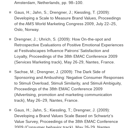
Amsterdam, Netherlands, pp. 98–100.
Gaus, H.; Jahn, S.; Drengner, J.; Kiessling, T. (2009):
Developing a Scale to Measure Brand Values, Proceedings
of the AMS World Marketing Congress 2009, July 22–25,
Oslo, Norway.
Drengner, J.; Uhrich, S. (2009): How On-the-spot and
Retrospective Evaluations of Positive Emotional Experiences
at Festivalscapes Influence Patrons’ Satisfaction and
Loyalty, Proceedings of the 38th EMAC Conference 2009
(Services Marketing track), May 26-29, Nantes, France.
Sachse, M.; Drengner, J. (2009): The Dark Side of
Sponsoring and Ambushing: Negative Consumer Responses
to Stimuli Overload, Stimuli Similarity, and Stimuli Ambiguity,
Proceedings of the 38th EMAC Conference 2009
(Advertising, promotion and marketing communication
track), May 26–29, Nantes, France.
Gaus, H.; Jahn, S.; Kiessling, T.; Drengner, J. (2009):
Developing a Brand Values Scale Based on Schwartz’s
Value Survey, Proceedings of the 38th EMAC Conference
2009 (Consumer behavior track), May 26-29, Nantes,