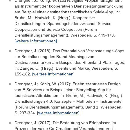
Drengner, J.; König, W. (2019): Agiles Projektmanagement
als Instrument der kooperativen Dienstleistungsentwicklung
am Beispiel einer destinationsspezifischen Spiele-App, in:
Bruhn, M.; Hadwich, K. (Hrsg.): Kooperative
Dienstleistungen: Spannungsfelder zwischen Service
Cooperation und Service Coopetition (Forum
Dienstleistungsmanagement), Wiesbaden, S. 449-473.
[weitere Informationen]
Drengner, J. (2018): Das Potential von Veranstaltungs-Apps
zur Beeinflussung des Brand Meanings von
Destinationsmarken am Beispiel des Rheinland-Pfalz-Tages,
in: Zanger, C. (Hrsg.): Events und Marke, Wiesbaden, S.
159-182.
[weitere Informationen]
Drengner, J.; König, W. (2017): Erlebniszentriertes Design
von E-Services am Beispiel einer Storytelling-App für
touristische Attraktionen, in: Bruhn, M.; Hadwich, K. (Hrsg.):
Dienstleistungen 4.0: Konzepte – Methoden – Instrumente
(Forum Dienstleistungsmanagement), Band 1, Wiesbaden,
S. 297-324.
[weitere Informationen]
Drengner, J. (2017): Die Bedeutung von Erlebnissen im
Prozess der Value Co-Creation bei Veranstaltungen, in: