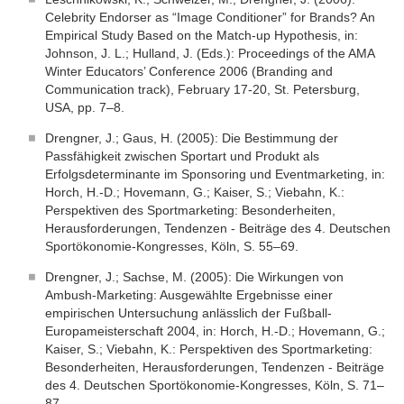
Celebrity Endorser as “Image Conditioner” for Brands? An
Empirical Study Based on the Match-up Hypothesis, in:
Johnson, J. L.; Hulland, J. (Eds.): Proceedings of the AMA
Winter Educators’ Conference 2006 (Branding and
Communication track), February 17-20, St. Petersburg,
USA, pp. 7–8.
Drengner, J.; Gaus, H. (2005): Die Bestimmung der
Passfähigkeit zwischen Sportart und Produkt als
Erfolgsdeterminante im Sponsoring und Eventmarketing, in:
Horch, H.-D.; Hovemann, G.; Kaiser, S.; Viebahn, K.:
Perspektiven des Sportmarketing: Besonderheiten,
Herausforderungen, Tendenzen - Beiträge des 4. Deutschen
Sportökonomie-Kongresses, Köln, S. 55–69.
Drengner, J.; Sachse, M. (2005): Die Wirkungen von
Ambush-Marketing: Ausgewählte Ergebnisse einer
empirischen Untersuchung anlässlich der Fußball-
Europameisterschaft 2004, in: Horch, H.-D.; Hovemann, G.;
Kaiser, S.; Viebahn, K.: Perspektiven des Sportmarketing:
Besonderheiten, Herausforderungen, Tendenzen - Beiträge
des 4. Deutschen Sportökonomie-Kongresses, Köln, S. 71–
87.