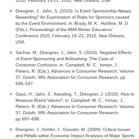
2010, February 19-22, 2010, New Orleans, USA.
Drengner, J.; Jahn, S. (2010): Is Event Sponsorship Always
Rewarding? An Examination of Risks for Sponsors caused
by the Event Environment, in: Brady, M. K.; Hartline, M. D.
(Eds.): Proceedings of the AMA Winter Educators’
Conference 2010, February 19–22, 2010, New Orleans,
USA.
Sachse, M.; Drengner, J.; Jahn, S. (2010): Negative Effects
of Event Sponsoring and Ambushing: The Case of
Consumer Confusion, in: Campbell, M. C.; Inman, J.;
Pieters, R. (Eds.): Advances in Consumer Research, Volume
37, Duluth, MN: Association for Consumer Research, pp.
546–547.
Gaus, H.; Jahn, S.; Kiessling, T.; Drengner, J. (2010): How to
Measure Brand Values?, in: Campbell, M. C.; Inman, J.;
Pieters, R. (Eds.): Advances in Consumer Research, Volume
37, Duluth, MN: Association for Consumer Research,
pp.697–698.
Drengner, J.; Köhler, J.; Geissler, M. (2009): Critical Issues
and Pitfalls within Economic Impact Analyses of Major Sports