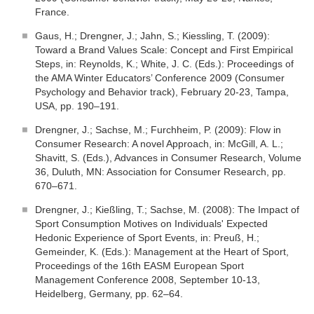
France.
Gaus, H.; Drengner, J.; Jahn, S.; Kiessling, T. (2009):
Toward a Brand Values Scale: Concept and First Empirical
Steps, in: Reynolds, K.; White, J. C. (Eds.): Proceedings of
the AMA Winter Educators’ Conference 2009 (Consumer
Psychology and Behavior track), February 20-23, Tampa,
USA, pp. 190–191.
Drengner, J.; Sachse, M.; Furchheim, P. (2009): Flow in
Consumer Research: A novel Approach, in: McGill, A. L.;
Shavitt, S. (Eds.), Advances in Consumer Research, Volume
36, Duluth, MN: Association for Consumer Research, pp.
670–671.
Drengner, J.; Kießling, T.; Sachse, M. (2008): The Impact of
Sport Consumption Motives on Individuals' Expected
Hedonic Experience of Sport Events, in: Preuß, H.;
Gemeinder, K. (Eds.): Management at the Heart of Sport,
Proceedings of the 16th EASM European Sport
Management Conference 2008, September 10-13,
Heidelberg, Germany, pp. 62–64.