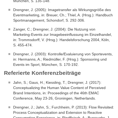
München, S. 135-148.
Drengner, J. (2005): Imagetransfer als Wirkungsgröße des
Eventmarketing, in: Breuer, Ch.; Thiel, A. (Hrsg.): Handbuch
Sportmanagement, Schondorf, S. 292-306.
Zanger, C.; Drengner, J. (2004): Die Nutzung von
Marketing-Events zur Imagebeeinflussung im Einzelhandel,
in: Trommsdorff, V. (Hrsg.): Handelsforschung 2004, Köln,
S. 455-474.
Drengner, J. (2003): Kontrolle/Evaluierung von Sportevents,
in: Hermanns, A.; Riedmüller, F. (Hrsg.): Sponsoring und
Events im Sport, München, S. 170-192.
Referierte Konferenzbeiträge
Jahn, S.; Gaus, H.; Kiessling, T.; Drengner, J. (2017):
Conceptualizing the Human Value Content of Perceived
Brand Intentions, in: Proceedings of the 46th EMAC
Conference, May 23-26, Groningen, Netherlands.
Drengner, J.; Jahn, S.; Furchheim, P. (2013): Flow Revisited:
Process Conceptualization and Extension to Reactive
Consumption Experience, in: Rindfleisch, A.; Burroughs, J.