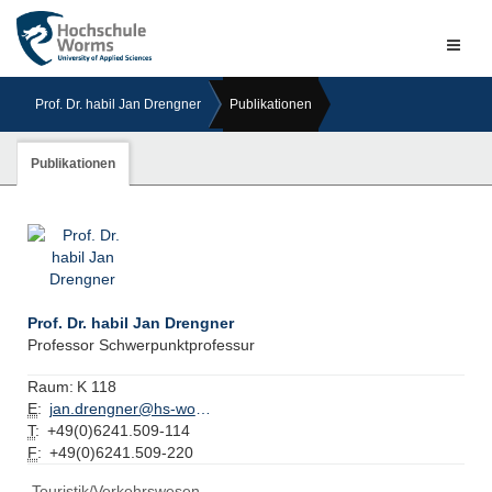
Naviga
ein-/a
Prof. Dr. habil Jan Drengner
Publikationen
Publikationen
Prof. Dr. habil Jan Drengner
Professor Schwerpunktprofessur
Raum:
K 118
E
:
jan.drengner@hs-worms.de
T
:
+49(0)6241.509-114
F
:
+49(0)6241.509-220
Touristik/Verkehrswesen