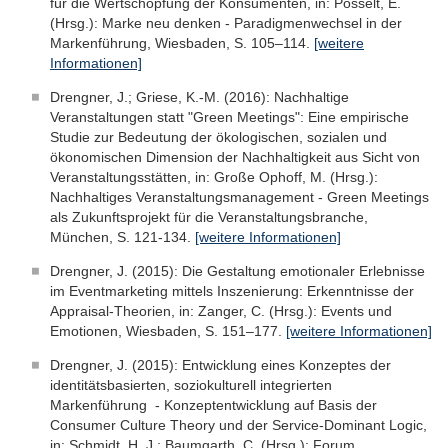
für die Wertschöpfung der Konsumenten, in: Posselt, E.
(Hrsg.): Marke neu denken - Paradigmenwechsel in der
Markenführung, Wiesbaden, S. 105–114.
[weitere
Informationen]
Drengner, J.; Griese, K.-M. (2016): Nachhaltige
Veranstaltungen statt "Green Meetings": Eine empirische
Studie zur Bedeutung der ökologischen, sozialen und
ökonomischen Dimension der Nachhaltigkeit aus Sicht von
Veranstaltungsstätten, in: Große Ophoff, M. (Hrsg.):
Nachhaltiges Veranstaltungsmanagement - Green Meetings
als Zukunftsprojekt für die Veranstaltungsbranche,
München, S. 121-134.
[weitere Informationen]
Drengner, J. (2015): Die Gestaltung emotionaler Erlebnisse
im Eventmarketing mittels Inszenierung: Erkenntnisse der
Appraisal-Theorien, in: Zanger, C. (Hrsg.): Events und
Emotionen, Wiesbaden, S. 151–177.
[weitere Informationen]
Drengner, J. (2015): Entwicklung eines Konzeptes der
identitätsbasierten, soziokulturell integrierten
Markenführung - Konzeptentwicklung auf Basis der
Consumer Culture Theory und der Service-Dominant Logic,
in: Schmidt, H. J.; Baumgarth, C. (Hrsg.): Forum