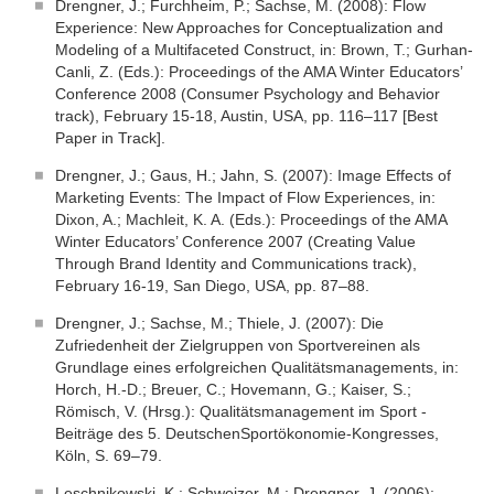
Drengner, J.; Furchheim, P.; Sachse, M. (2008): Flow
Experience: New Approaches for Conceptualization and
Modeling of a Multifaceted Construct, in: Brown, T.; Gurhan-
Canli, Z. (Eds.): Proceedings of the AMA Winter Educators’
Conference 2008 (Consumer Psychology and Behavior
track), February 15-18, Austin, USA, pp. 116–117 [Best
Paper in Track].
Drengner, J.; Gaus, H.; Jahn, S. (2007): Image Effects of
Marketing Events: The Impact of Flow Experiences, in:
Dixon, A.; Machleit, K. A. (Eds.): Proceedings of the AMA
Winter Educators’ Conference 2007 (Creating Value
Through Brand Identity and Communications track),
February 16-19, San Diego, USA, pp. 87–88.
Drengner, J.; Sachse, M.; Thiele, J. (2007): Die
Zufriedenheit der Zielgruppen von Sportvereinen als
Grundlage eines erfolgreichen Qualitätsmanagements, in:
Horch, H.-D.; Breuer, C.; Hovemann, G.; Kaiser, S.;
Römisch, V. (Hrsg.): Qualitätsmanagement im Sport -
Beiträge des 5. DeutschenSportökonomie-Kongresses,
Köln, S. 69–79.
Leschnikowski, K.; Schweizer, M.; Drengner, J. (2006):