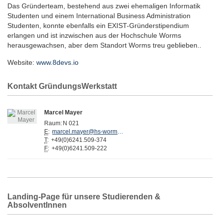
Das Gründerteam, bestehend aus zwei ehemaligen Informatik
Studenten und einem International Business Administration
Studenten, konnte ebenfalls ein EXIST-Gründerstipendium
erlangen und ist inzwischen aus der Hochschule Worms
herausgewachsen, aber dem Standort Worms treu geblieben..
Website:
www.8devs.io
Kontakt GründungsWerkstatt
Marcel Mayer
Raum:
N 021
E
:
marcel.mayer@hs-worms.de
T
:
+49(0)6241.509-374
F
:
+49(0)6241.509-222
Landing-Page für unsere Studierenden &
AbsolventInnen