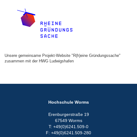
Unsere gemeinsame Projekt-Website "R(h)eine Gründungssache"
zusammen mit der HWG Ludwigshafen
Hochschule Worms
Erenburgerstraße 19
67549 Worms
T: +49(0)6241.509-0
F: +49(0)6241.509-280