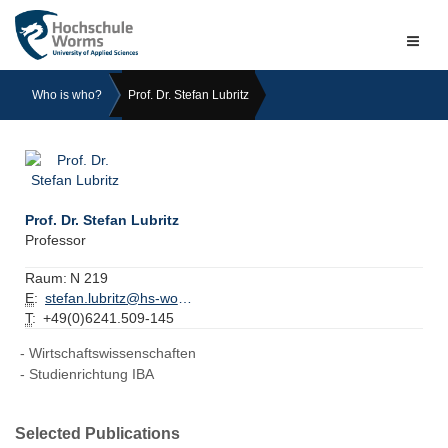
Naviga
ein-/a
Who is who?
Prof. Dr. Stefan Lubritz
Prof. Dr. Stefan Lubritz
Professor
Raum:
N 219
E
:
stefan.lubritz@hs-worms.de
T
:
+49(0)6241.509-145
Wirtschaftswissenschaften
Studienrichtung IBA
Selected Publications