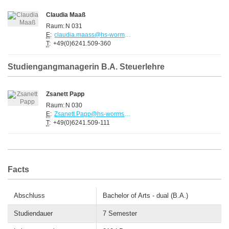
Claudia Maaß
Raum:
N 031
E
:
claudia.maass@hs-worms.de
T
:
+49(0)6241.509-360
Studiengangmanagerin B.A. Steuerlehre
Zsanett Papp
Raum:
N 030
E
:
Zsanett.Papp@hs-worms.de
T
:
+49(0)6241.509-111
Facts
Abschluss
Bachelor of Arts - dual (B.A.)
Studiendauer
7 Semester