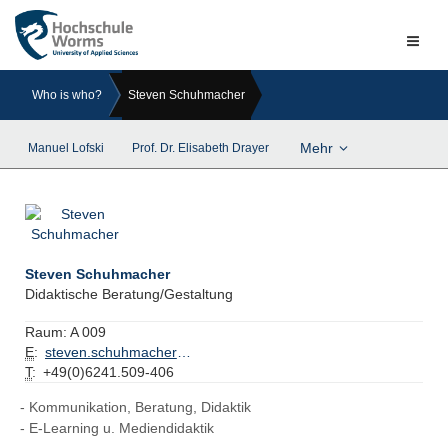
Naviga
ein-/a
Who is who?
Steven Schuhmacher
Mehr
Manuel Lofski
Prof. Dr. Elisabeth Drayer
Steven Schuhmacher
Didaktische Beratung/Gestaltung
Raum:
A 009
E
:
steven.schuhmacher@hs-worms.de
T
:
+49(0)6241.509-406
Kommunikation, Beratung, Didaktik
E-Learning u. Mediendidaktik